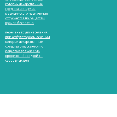
которых лекарственные
средства и изделия
медицинского назначения
отпускаются по рецептам
врачей бесплатно
перечень групп населения,
при амбулаторном лечении
которых лекарственные
средства отпускаются по
рецептам врачей с 50-
процентной скидкой со
свободных цен