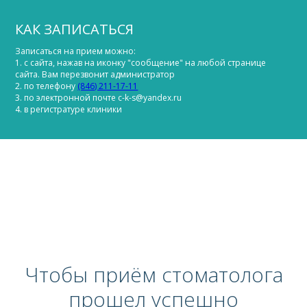
КАК ЗАПИСАТЬСЯ
Записаться на прием можно:
1. с сайта, нажав на иконку "сообщение" на любой странице
сайта. Вам перезвонит администратор
2. по телефону
(846) 211-17-11
3. по электронной почте c-k-s@yandex.ru
4. в регистратуре клиники
Чтобы приём стоматолога
прошел успешно